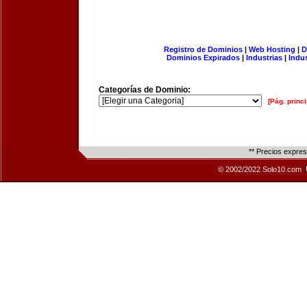
Registro de Dominios
|
Web Hosting
|
D
Dominios Expirados
|
Industrias
|
Indu
Categorías de Dominio:
[Pág. princi
** Precios expre
© 2002/2022 Solo10.com