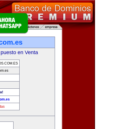
com.es
 puesto en Venta
S.COM.ES
om.es
a!
com.es
tas