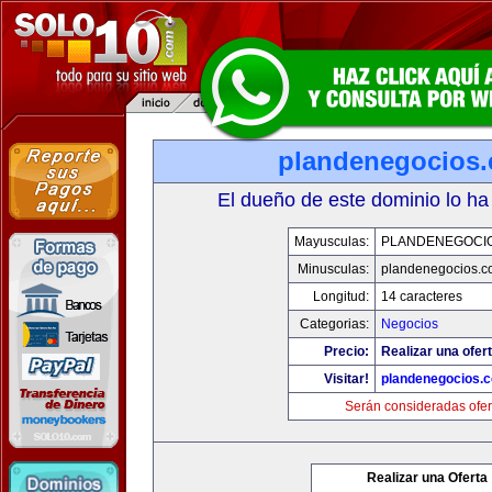
plandenegocios.
El dueño de este dominio lo ha
Mayusculas:
PLANDENEGOCIO
Minusculas:
plandenegocios.c
Longitud:
14 caracteres
Categorias:
Negocios
Precio:
Realizar una ofert
Visitar!
plandenegocios.
Serán consideradas ofer
Realizar una Oferta