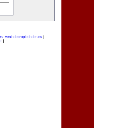
es
|
ventadepropiedades.es
|
es
|