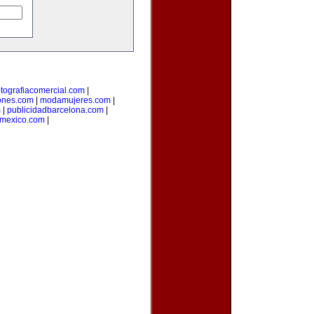
otografiacomercial.com
|
ones.com
|
modamujeres.com
|
m
|
publicidadbarcelona.com
|
nmexico.com
|