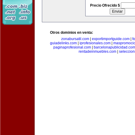
Precio Ofrecido $
Otros dominios en venta:
zonabursatil.com
|
exportimportguide.com
|
f
guiadelinks.com
|
iprofesionales.com
|
maspromoci
paginaprofesional.com
|
barcelonapublicidad.co
rentadeinmuebles.com
|
seleccio