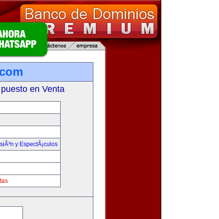
.com
 puesto en Venta
isiÃ³n y EspectÃ¡culos
tas