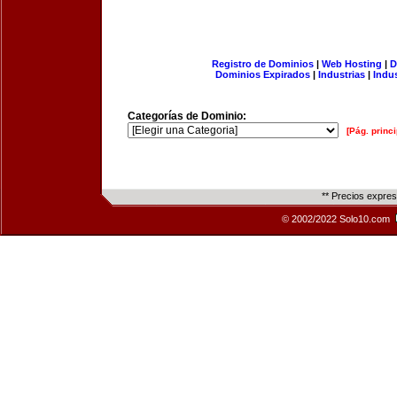
Registro de Dominios
|
Web Hosting
|
D
Dominios Expirados
|
Industrias
|
Indu
Categorías de Dominio:
[Pág. princi
** Precios expre
© 2002/2022 Solo10.com