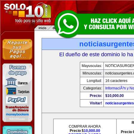
noticiasurgent
El dueño de este dominio lo ha
Mayusculas:
NOTICIASURGE
Minusculas:
noticiasurgentes
Longitud:
16 caracteres
Categorias:
InformaciÃ³n y No
Precio:
$10,000.00
Visitar!
noticiasurgente
R
COMPRAR AHORA
Precio $
10,000.00
Precio 