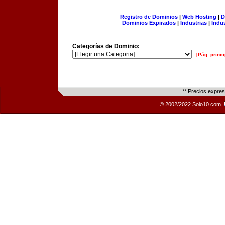
Registro de Dominios
|
Web Hosting
|
D
Dominios Expirados
|
Industrias
|
Indu
Categorías de Dominio:
[Pág. princi
** Precios expre
© 2002/2022 Solo10.com