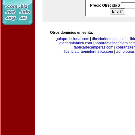
Precio Ofrecido $
Otros dominios en venta:
guiaprofesional.com
|
directorioempleo.com
|
li
ofertadafabrica.com
|
panoramafinanciero.co
fabricadecamperas.com
|
cobranzaem
licenciaturaeninformatica.com
|
tecnologia