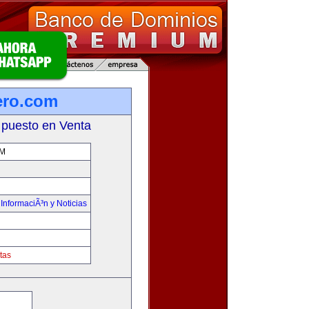
ero.com
 puesto en Venta
OM
,
InformaciÃ³n y Noticias
tas