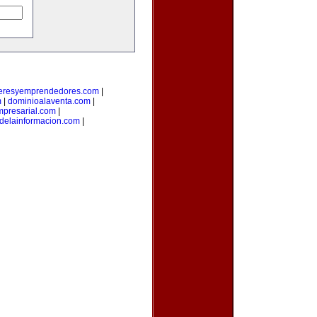
deresyemprendedores.com
|
m
|
dominioalaventa.com
|
presarial.com
|
sdelainformacion.com
|