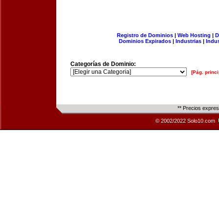
Registro de Dominios
|
Web Hosting
|
D
Dominios Expirados
|
Industrias
|
Indu
Categorías de Dominio:
[Pág. princi
** Precios expre
© 2002/2022 Solo10.com