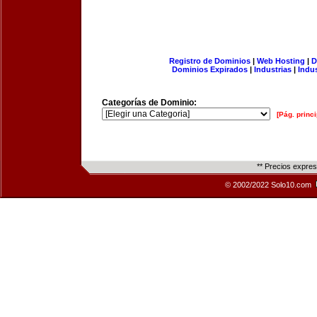
Registro de Dominios
|
Web Hosting
|
D
Dominios Expirados
|
Industrias
|
Indu
Categorías de Dominio:
[Pág. princi
** Precios expre
© 2002/2022 Solo10.com