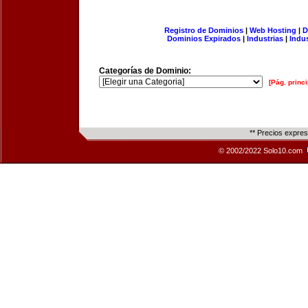
Registro de Dominios
|
Web Hosting
|
D
Dominios Expirados
|
Industrias
|
Indu
Categorías de Dominio:
[Pág. princi
** Precios expre
© 2002/2022 Solo10.com