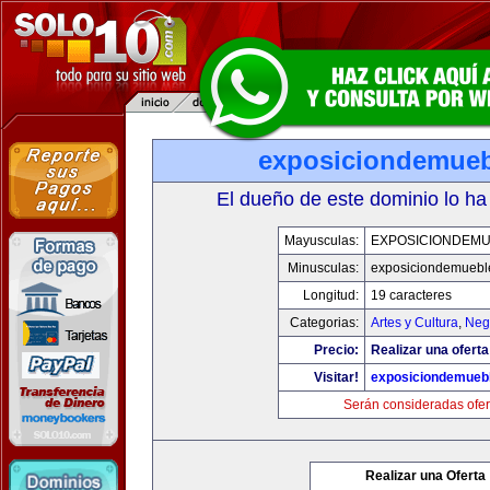
exposiciondemue
El dueño de este dominio lo ha
Mayusculas:
EXPOSICIONDEM
Minusculas:
exposiciondemuebl
Longitud:
19 caracteres
Categorias:
Artes y Cultura
,
Neg
Precio:
Realizar una oferta
Visitar!
exposiciondemueb
Serán consideradas ofer
Realizar una Oferta