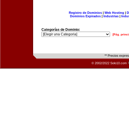
Registro de Dominios
|
Web Hosting
|
D
Dominios Expirados
|
Industrias
|
Indu
Categorías de Dominio:
[Pág. princi
** Precios expre
© 2002/2022 Solo10.com